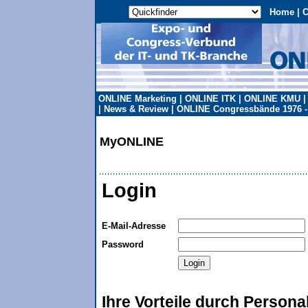
Home
|
C
ONLINE Marketing
|
ONLINE ITK
|
ONLINE KMU
|
News & Review
|
ONLINE Congressbände 1976 -
MyONLINE
Login
E-Mail-Adresse
Password
Ihre Vorteile durch Persona