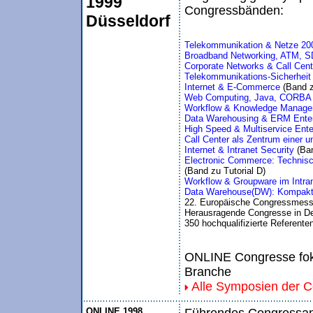
1999
Congressbänden:
Düsseldorf
Telekommunikation & Netze 20
Broadband Networking, ATM, SD
Corporate Networks & Call Cent
Telekommunikations-Sicherhei
Internet & E-Commerce 
(Band 
Web Computing, Java, CORB
Workflow & Knowledge Manage
Data Warehousing & ERM Ente
High Speed & Multiservice Ente
Call Center als Zentrum einer
Internet & Intranet Security 
(Ba
Electronic Commerce: Technis
(Band zu Tutorial D)
Workflow & Groupware im Intran
Data Warehouse(DW): Kompaktes
22. Europäische Congressmess
Herausragende Congresse in De
350 hochqualifizierte Referente
ONLINE Congresse foku
Branche
Alle Symposien der 
ONLINE 1998