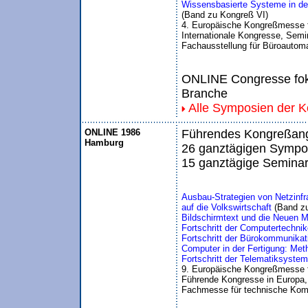
Wissensbasierte Systeme in der
(Band zu Kongreß VI)
4. Europäische Kongreßmesse 
Internationale Kongresse, Semin
Fachausstellung für Büroautom
ONLINE Congresse foku
Branche
Alle Symposien der 
ONLINE 1986
Führendes Kongreßange
Hamburg
26 ganztägigen Sympos
15 ganztägige Seminar
Ausbau-Strategien von Netzinfr
auf die Volkswirtschaft
 (Band z
Bildschirmtext und die Neuen 
Fortschritt der Computertechnik
Fortschritt der Bürokommunikati
Computer in der Fertigung: Me
Fortschritt der Telematiksyst
9. Europäische Kongreßmesse 
Führende Kongresse in Europa, 
Fachmesse für technische Kom