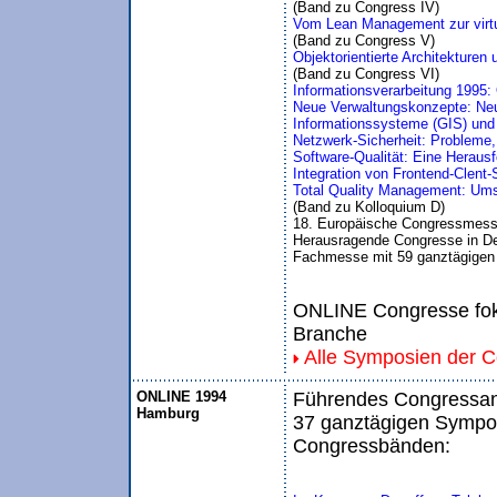
(Band zu Congress IV)
Vom Lean Management zur virt
(Band zu Congress V)
Objektorientierte Architekturen
(Band zu Congress VI)
Informationsverarbeitung 1995:
Neue Verwaltungskonzepte: Neu
Informationssysteme (GIS) und i
Netzwerk-Sicherheit: Probleme
Software-Qualität: Eine Herausf
Integration von Frontend-Clent
Total Quality Management: Ums
(Band zu Kolloquium D)
18. Europäische Congressmess
Herausragende Congresse in De
Fachmesse mit 59 ganztägigen
ONLINE Congresse foku
Branche
Alle Symposien der 
ONLINE 1994
Führendes Congressang
Hamburg
37 ganztägigen Sympos
Congressbänden: