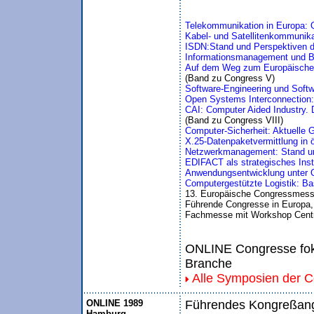
Telekommunikation in Europa: 
Kabel- und Satellitenkommunika
ISDN:Stand und Perspektiven d
Informationsmanagement und Bür
Auf dem Weg zum Europäischen
(Band zu Congress V)
Software-Engineering und Soft
Open Systems Interconnection
CAI: Computer Aided Industry. 
(Band zu Congress VIII)
Computer-Sicherheit: Aktuelle 
X.25-Datenpaketvermittlung in ö
Netzwerkmanagement: Stand un
EDIFACT als strategisches Ins
Anwendungsentwicklung unter O
Computergestützte Logistik: Ba
13. Europäische Congressmess
Führende Congresse in Europa, I
Fachmesse mit Workshop Centr
ONLINE Congresse foku
Branche
Alle Symposien der 
ONLINE 1989
Führendes Kongreßange
Hamburg