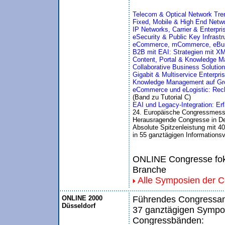
Telecom & Optical Network Tre
Fixed, Mobile & High End Netwo
IP Networks, Carrier & Enterpri
eSecurity & Public Key Infrastr
eCommerce, mCommerce, eBu
B2B mit EAI: Strategien mit X
Content, Portal & Knowledge 
Collaborative Business Solution
Gigabit & Multiservice Enterpri
Knowledge Management auf Grou
eCommerce und eLogistic: Rech
(Band zu Tutorial C)
EAI und Legacy-Integration: Er
24. Europäische Congressmess
Herausragende Congresse in De
Absolute Spitzenleistung mit 40
in 55 ganztägigen Informationsv
ONLINE Congresse foku
Branche
Alle Symposien der 
ONLINE 2000
Führendes Congressang
Düsseldorf
37 ganztägigen Sympos
Congressbänden: