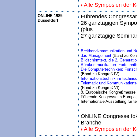
Alle Symposien der 
ONLINE 1985
Führendes Congressang
Düsseldorf
26 ganztägigen Sympo
(plus
27 ganztägige Seminar
Breitbandkommunikation und Neu
das Management
 (Band zu Kon
Bildschirmtext, die 2. Generati
Bürokommunikation: Fortschritte
Die Computertechniken: Fortschr
(Band zu Kongreß IV)
Informationstechnik im techn
Telematik und Kommunikations
(Band zu Kongreß VI)
8. Europäische Kongreßmesse 
Führende Kongresse in Europa, 
Internationale Ausstellung für
ONLINE Congresse foku
Branche
Alle Symposien der 