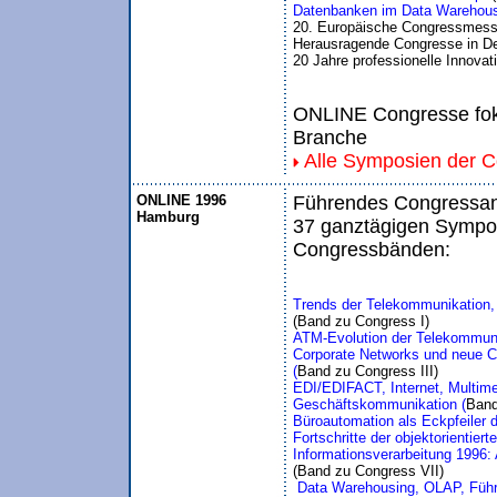
Datenbanken im Data Warehou
20. Europäische Congressmess
Herausragende Congresse in De
20 Jahre professionelle Innovat
ONLINE Congresse foku
Branche
Alle Symposien der 
ONLINE 1996
Führendes Congressang
Hamburg
37 ganztägigen Sympos
Congressbänden:
Trends der Telekommunikation, 
(Band zu Congress I)
ATM-Evolution der Telekommuni
Corporate Networks und neue Car
(
Band zu Congress III)
EDI/EDIFACT, Internet, Multimed
Geschäftskommunikation (
Band
Büroautomation als Eckpfeiler 
Fortschritte der objektorientier
 Data Warehousing, OLAP, Führ