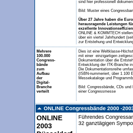
sind hier professionell dokumenti
Bild: Muster eines Congressban
Über 27 Jahre haben die Eu
herausragende Leistungen für
exzellente Innovationseffizie
ONLINE & KOMMTECH stellen mit
über ein viertel Jahrhundert (se
Mehrere
Dies ist eine Weltklasse-Höchst
100.000
mit einer  einzigartigen zeitgesc
Congress-
Dokumentation über die Entsteh
bände
Entwicklung der ITK-Branche in
zum
Die Dokumentationsreihe umfas
Aufbau
(ISBN-nummeriert, über 1.100 
der
Messekataloge und Programmbro
Digital-
Branche
Bild: Congressbände, CDs und 
verteilt
einer Congressmesse
ONLINE Congressbände 2000 -200
ONLINE
Führendes Congressang
32 ganztägigen Sympo
2003