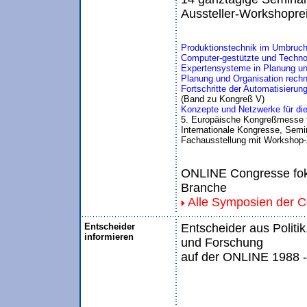
Aussteller-Workshopre
Produktionstechnik im Umbruch:
Computer-gestützte und Technolo
Expertensysteme in Planung un
Planung und Organisation rechne
Fortschritte der Automatisierun
(Band zu Kongreß V)
Konzepte und Netzwerke für die
5. Europäische Kongreßmesse 
Internationale Kongresse, Semin
Fachausstellung mit Workshop-
ONLINE Congresse foku
Branche
Alle Symposien der 
Entscheider
Entscheider aus Politik
informieren
und Forschung
auf der ONLINE 1988 