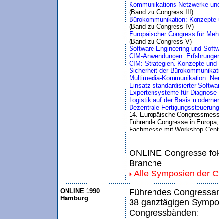
Kommunikations-Netzwerke und
(Band zu Congress III)
Bürokommunikation: Konzepte un
(Band zu Congress IV)
Europäischer Congress für Meh
(Band zu Congress V)
Software-Engineering und Soft
CIM-Anwendungen: Erfahrungen
CIM: Strategien, Konzepte und 
Sicherheit der Bürokommunikati
Multimedia-Kommunikation: Neue
Einsatz standardisierter Softwa
Expertensysteme für Diagnose 
Logistik auf der Basis moderne
Dezentrale Fertigungssteuerun
14. Europäische Congressmess
Führende Congresse in Europa, I
Fachmesse mit Workshop Centr
ONLINE Congresse foku
Branche
Alle Symposien der 
ONLINE 1990
Führendes Congressang
Hamburg
38 ganztägigen Sympos
Congressbänden: