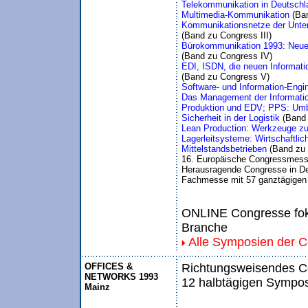
Telekommunikation in Deutschlan
Multimedia-Kommunikation 
(Ba
Kommunikationsnetze der Unte
(Band zu Congress III)
Bürokommunikation 1993: Neue W
(Band zu Congress IV)
EDI, ISDN, die neuen Informat
(Band zu Congress V)
Software- und Information-Engi
Das Management der Informatio
Produktion und EDV; PPS: Umbr
Sicherheit in der Logistik 
(Band
Lean Production: Werkzeuge zur
Lagerleitsysteme: Wirtschaftli
Mittelstandsbetrieben 
(Band zu
16. Europäische Congressmess
Herausragende Congresse in De
Fachmesse mit 57 ganztägigen
ONLINE Congresse foku
Branche
Alle Symposien der 
OFFICES &
Richtungsweisendes Co
NETWORKS 1993
12 halbtägigen Sympos
Mainz