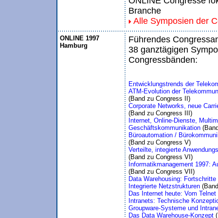
ONLINE Congresse foku
Branche
Alle Symposien der 
ONLINE 1997
Führendes Congressang
Hamburg
38 ganztägigen Sympos
Congressbänden:
Entwicklungstrends der Telekom
ATM-Evolution der Telekommuni
(Band zu Congress II)
Corporate Networks, neue Carrie
(Band zu Congress III)
Internet, Online-Dienste, Multi
Geschäftskommunikation 
(Band
Büroautomation / Bürokommuni
(Band zu Congress V)
Verteilte, integierte Anwendun
(Band zu Congress VI)
Informatikmanagement 1997: Au
(Band zu Congress VII)
Data Warehousing: Fortschritt
Integrierte Netzstrukturen 
(Band
Das Internet heute: Vom Telnet 
Intranets: Technische Konzepti
Groupware-Systeme und Intran
Das Data Warehouse-Konzept 