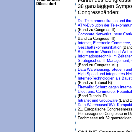
Führendes Congressang
Düsseldorf
38 ganztägigen Sympos
Congressbänden:
Die Telekommunikation und ihre
(Band zu Congress II)
Corporate Networks, neue Carrie
Band zu Congress III)
Internet, Electronic Commerce,
Geschäftskommunikation 
(Band
Bestehen im Wandel und Wettbe
Informationstechnik im Zeitalte
Strategisches IT-Management,
(Band zu Congress VII)
Data Warehousing: Steuern und
High Speed und integriertes Ne
(Band zu Tutorial B)
Firewalls: Schutz gegen Internet
(Band Tutorial D)
Intranet und Groupware 
(Band z
Data Warehouse(DW): Kompakte
21. Europäische Congressmess
Herausragende Congresse in De
Fachmesse mit 52 ganztägigen