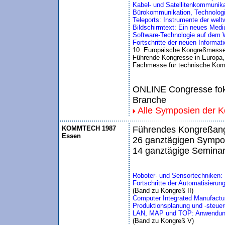
Kabel- und Satellitenkommunika
Bürokommunikation, Technolog
Teleports: Instrumente der wel
Bildschirmtext: Ein neues Med
Software-Technologie auf dem W
Fortschritte der neuen Informa
10. Europäische Kongreßmesse
Führende Kongresse in Europa, 
Fachmesse für technische Kom
ONLINE Congresse foku
Branche
Alle Symposien der 
KOMMTECH 1987
Führendes Kongreßange
Essen
26 ganztägigen Sympos
14 ganztägige Seminar
Roboter- und Sensortechniken
Fortschritte der Automatisierun
(Band zu Kongreß II)
Computer Integrated Manufactu
Produktionsplanung und -steuer
LAN, MAP und TOP: Anwendungso
(Band zu Kongreß V)