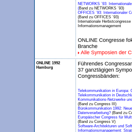
NETWORKS ´93: Internationaler 
(
Band zu NETWORKS ´93)
OFFICES ´93: Internationaler 
(Band zu OFFICES ´93)
Internationale Herbstcongress
Informationsmanagement
ONLINE Congresse foku
Branche
Alle Symposien der 
ONLINE 1992
Führendes Congressang
Hamburg
37 ganztägigen Sympos
Congressbänden:
Telekommunikation in Europa: 
Telekommunikation in Deutschl
Kommunikations-Netzwerke und
(Band zu Congress III)
Bürokommunikation 1992: Neue 
Datenverarbeitung? 
(Band zu C
Europäischer Congress für Mul
(Band zu Congress V)
Software-Architekturen und Sof
Informationsmanagement: Strate