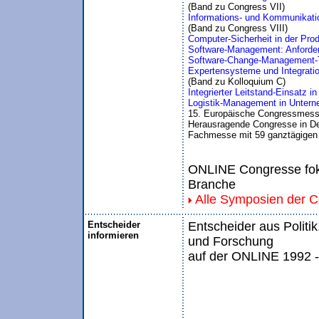
(Band zu Congress VII)
Informations- und Kommunikation
(Band zu Congress VIII)
Computer-Sicherheit in der Prod
Software-Management: Anforder
Software-Change-Management-
Expertensysteme und Integratio
(Band zu Kolloquium C)
Integrierter Leitstand-Einsatz
Logistik-Management in Untern
15. Europäische Congressmess
Herausragende Congresse in De
Fachmesse mit 59 ganztägigen
ONLINE Congresse foku
Branche
Alle Symposien der 
Entscheider
Entscheider aus Politik
informieren
und Forschung
auf der ONLINE 1992 