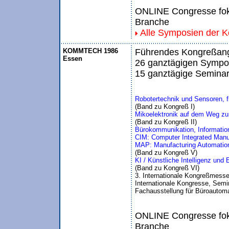
ONLINE Congresse foku
Branche
Alle Symposien der 
KOMMTECH 1986
Führendes Kongreßange
Essen
26 ganztägigen Sympos
15 ganztägige Seminar
Robotertechnik und Sensoren, 
(Band zu Kongreß I)
Mikoelektronik auf dem Weg zu
(Band zu Kongreß II)
Bürokommunikation, Informati
CIM: Computer Integrated Manu
MAP: Manufacturing Automation
(Band zu Kongreß V)
KI / Künstliche Intelligenz un
(Band zu Kongreß VI)
3. Internationale Kongreßmesse
Internationale Kongresse, Semin
Fachausstellung für Büroautom
ONLINE Congresse foku
Branche