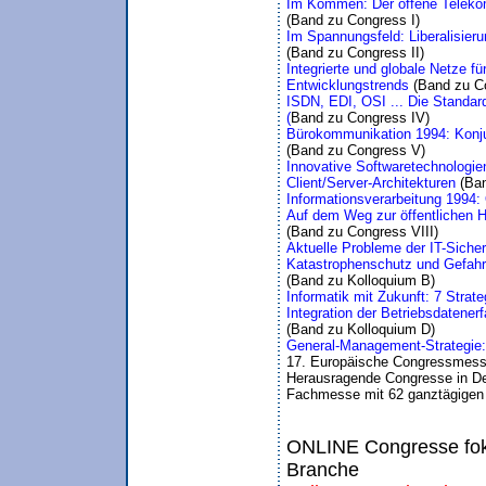
Im Kommen: Der offene Telekom
(Band zu Congress I)
Im Spannungsfeld: Liberalisier
(Band zu Congress II)
Integrierte und globale Netze 
Entwicklungstrends 
(Band zu Co
ISDN, EDI, OSI ... Die Standar
(
Band zu Congress IV)
Bürokommunikation 1994: Konju
(Band zu Congress V)
Innovative Softwaretechnologie
Client/Server-Architekturen 
(Ba
Informationsverarbeitung 1994:
Auf dem Weg zur öffentlichen H
(Band zu Congress VIII)
Aktuelle Probleme der IT-Siche
Katastrophenschutz und Gefahr
(Band zu Kolloquium B)
Informatik mit Zukunft: 7 Strate
Integration der Betriebsdatene
(Band zu Kolloquium D)
General-Management-Strategie:
17. Europäische Congressmess
Herausragende Congresse in De
Fachmesse mit 62 ganztägigen
ONLINE Congresse foku
Branche