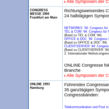
Alle Symposien der 
CONGRESS
Richtungsweisendes Co
MESSE 1994
24 halbtägigen Sympos
Frankfurt am Main
NETWORKS ´94: Congress für in
TEL & COM ´94: Congress für T
(Band zu TEL & COM ´94)
OFFICE & DOC ´94: Congress 
(Band zu OFFICE & DOC ´94)
CLIENT/SERVER ´94: Congress f
(Band zu CLIENT/SERVER ´94
2. Internationale Herbstcongre
ONLINE Congresse foku
Branche
Alle Symposien der 
ONLINE 1993
Führendes Congressang
Hamburg
35 ganztägigen Sympos
Congressbänden:
Telekommunikation und Post in