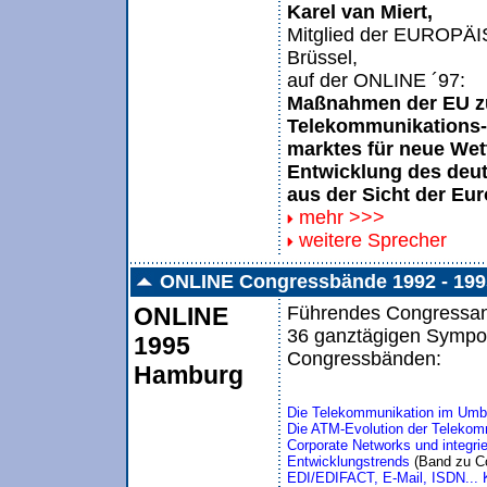
Karel van Miert,
Mitglied der EUROP
Brüssel,
auf der ONLINE ´97:
Maßnahmen der EU z
Telekommunikations-
marktes für neue Wet
Entwicklung des deu
aus der Sicht der E
mehr >>>
weitere Sprecher
ONLINE Congressbände 1992 - 199
ONLINE
Führendes Congressang
36 ganztägigen Sympos
1995
Congressbänden:
Hamburg
Die Telekommunikation im Umbru
Die ATM-Evolution der Telekom
Corporate Networks und integri
Entwicklungstrends
 (Band zu Co
EDI/EDIFACT, E-Mail, ISDN... 