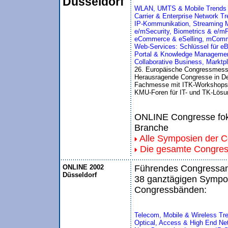
Düsseldorf
WLAN, UMTS & Mobile Trends
Carrier & Enterprise Network Tr
IP-Kommunikation, Streaming M
e/mSecurity, Biometrics & e/m
eCommerce & eSelling, mCom
Web-Services: Schlüssel für eB
Portal & Knowledge Managemen
Collaborative Business, Marktp
26. Europäische Congressmess
Herausragende Congresse in De
Fachmesse mit ITK-Workshops
KMU-Foren für IT- und TK-Lösun
ONLINE Congresse foku
Branche
Alle Symposien der 
Die gesamte Congre
ONLINE 2002
Führendes Congressang
Düsseldorf
38 ganztägigen Sympos
Congressbänden:
Telecom, Mobile & Wireless Tr
Optical, Access & High End Ne