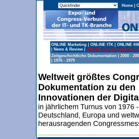
Home
|
C
ONLINE Marketing
|
ONLINE ITK
|
ONLINE K
|
News & Review
|
ONLINE Congressbände 197
Zeitgeschichtliche Dokumentation
|
2000 - 20
|
1976 - 1979
Weltweit größtes Cong
Dokumentation zu den
Innovationen der Digit
in jährlichem Turnus von 1976 -
Deutschland, Europa und weltw
herausragenden Congressmes