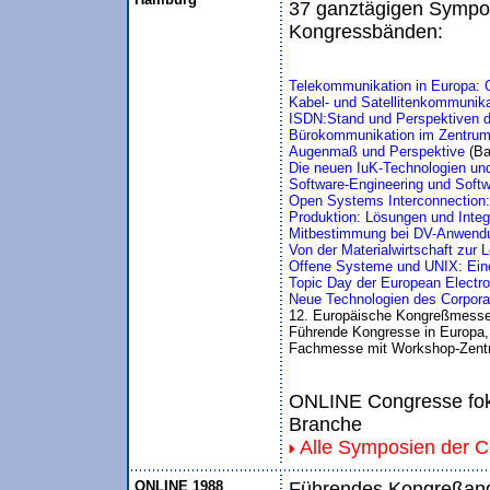
37 ganztägigen Sympos
Kongressbänden:
Telekommunikation in Europa: 
Kabel- und Satellitenkommunika
ISDN:Stand und Perspektiven d
Bürokommunikation im Zentrum
Augenmaß und Perspektive 
(Ba
Die neuen IuK-Technologien un
Software-Engineering und Soft
Open Systems Interconnection
Produktion: Lösungen und Inte
Mitbestimmung bei DV-Anwend
Von der Materialwirtschaft zur L
Offene Systeme und UNIX: Eine 
Topic Day der European Electro
Neue Technologien des Corporat
12. Europäische Kongreßmesse
Führende Kongresse in Europa, I
Fachmesse mit Workshop-Zentr
ONLINE Congresse foku
Branche
Alle Symposien der 
ONLINE 1988
Führendes Kongreßange