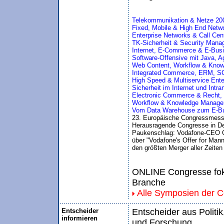
Telekommunikation & Netze 200
Fixed, Mobile & High End Netwo
Enterprise Networks & Call Cen
TK-Sicherheit & Security Mana
Internet, E-Commerce & E-Bus
Software-Offensive mit Java, 
Web Content, Workflow & Kno
Integrated Commerce, ERM, S
High Speed & Multiservice Ente
Sicherheit im Internet und Intra
Electronic Commerce & Recht,
Workflow & Knowledge Manageme
Vom Data Warehouse zum E-Busi
23. Europäische Congressmess
Herausragende Congresse in De
Paukenschlag: Vodafone-CEO Ch
über "Vodafone's Offer for Man
den größten Merger aller Zeiten
ONLINE Congresse foku
Branche
Alle Symposien der 
Entscheider
Entscheider aus Politik
informieren
und Forschung