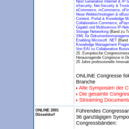
Next Generation Internet & IP-S
eSecurity, Net-Security & Tru
eCommerce, mCommerce, eFina
Neue Webtechnologien & eBusin
Content, Portal & Knowledge 
Collaborative Commerce, ePay
Gigabit und Multiservice IP-Net
Storage Networking 
(Band zu Tu
XML für Dokumentenmanagemen
Enabling Microsoft .NET 
(Band 
Knowledge Management Pragma
Von EAI zu Collaborative Busine
25. Europäische Congressmess
Herausragende Congresse in De
25 Jahre professionelle Innovat
ONLINE Congresse foku
Branche
Alle Symposien der 
Die gesamte Congre
Streaming Documenta
ONLINE 2001
Führendes Congressang
Düsseldorf
36 ganztägigen Sympos
Congressbänden: