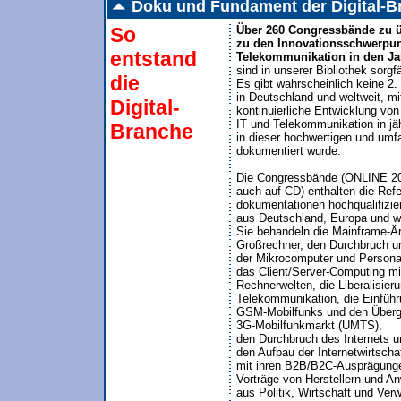
Doku und Fundament der Digital-B
So
Über 260 Congressbände zu ü
zu den Innovationsschwerpunk
entstand
Telekommunikation in den Jah
sind in unserer Bibliothek sorgfäl
die
Es gibt wahrscheinlich keine 2.
in Deutschland und weltweit, mit
Digital-
kontinuierliche Entwicklung von

IT und Telekommunikation in jäh
Branche
in dieser hochwertigen und um
dokumentiert wurde.

Die Congressbände (ONLINE 20
auch auf CD) enthalten die Refer
dokumentationen hochqualifizier
aus Deutschland, Europa und wel
Sie behandeln die Mainframe-Ära
Großrechner, den Durchbruch u
der Mikrocomputer und Personal
das Client/Server-Computing mit
Rechnerwelten, die Liberalisieru
Telekommunikation, die Einführ
GSM-Mobilfunks und den Überg
3G-Mobilfunkmarkt (UMTS), 

den Durchbruch des Internets un
den Aufbau der Internetwirtschaft
mit ihren B2B/B2C-Ausprägunge
Vorträge von Herstellern und A
aus Politik, Wirtschaft und Ver