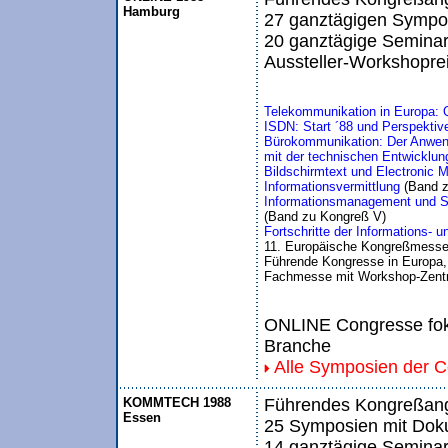
Hamburg
27 ganztägigen Sympos
20 ganztägige Seminar
Aussteller-Workshopre
Telekommunikation in Europa: 
ISDN: Start ´88 und Perspektiv
Bürokommunikation: Der Anwend
mit der technischen Entwicklun
Bildschirmtext und Electronic 
Informationsvermittlung 
(Band 
Informationsmanagement und Sof
(Band zu Kongreß V)
Fortschritte der Informations-
11. Europäische Kongreßmesse
Führende Kongresse in Europa, 
Fachmesse mit Workshop-Zentr
ONLINE Congresse foku
Branche
Alle Symposien der 
KOMMTECH 1988
Führendes Kongreßange
Essen
25 Symposien mit Doku
14 ganztägige Seminar