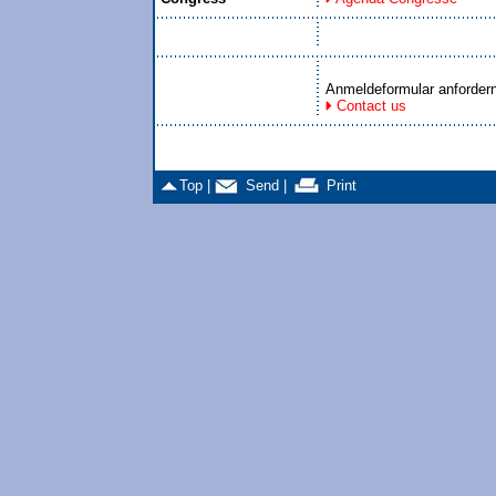
Anmeldeformular anforder
Contact us
Top |
Send |
Print