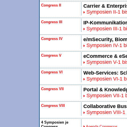
Congress II
Carrier & Enterpr
Symposien II-1 bis
Congress III
IP-Kommunikation
Symposien III-1 bi
Congress IV
e/mSecurity, Bio
Symposien IV-1 bi
Congress V
eCommerce & eSe
Symposien V-1 bi
Congress VI
Web-Services: Sch
Symposien VI-1 bi
Congress VII
Portal & Knowle
Symposien VII-1 b
Congress VIII
Collaborative Bus
Symposien VIII-1 b
4 Symposien je
Congress
Agenda Congresse